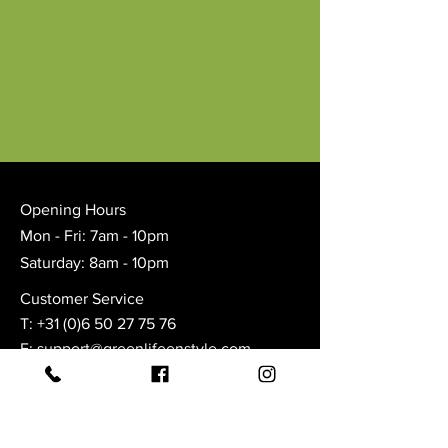
Opening Hours
Mon - Fri: 7am - 10pm
Saturday: 8am - 10pm
Customer Service
T:
+31 (0)6 50 27 75 76
E: support@greenlifeenstyle.com
KVK
22053183
FAQ
Shipping & Returns