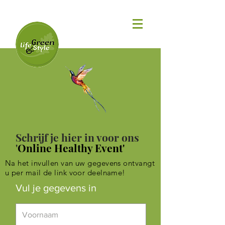
Schrijf je hier in voor ons
'
Online Healthy Event'
Na het invullen van uw gegevens ontvangt
u per mail de link voor deelname!
Vul je gegevens in